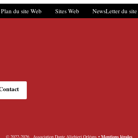
Plan du site Web
Sites Web
NewsLetter du site
Contact
Mentions légales
©
2022-2026 , Association Dante Alighieri Orléans
•