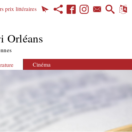
s prix littéraires
i Orléans
ennes
Cinéma
érature