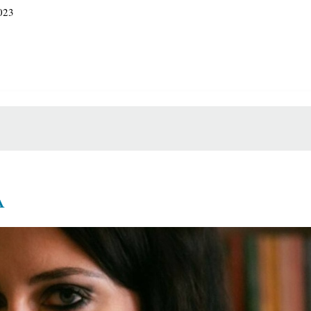
023
A