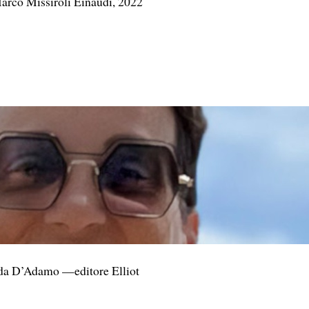
co Missiroli Einaudi, 2022
a D’Adamo —editore Elliot