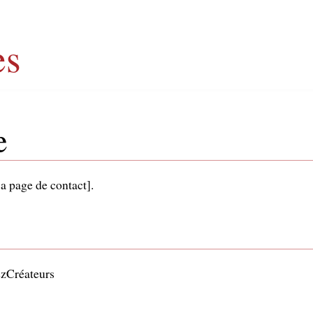
es
e
sa page de contact].
zCréateurs