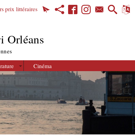
s prix littéraires
i Orléans
ennes
érature
Cinéma