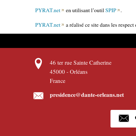
PYRAT.net
en utilisant l’outil
SPIP
.
PYRAT.net
a réalisé ce site dans les respect
46 ter rue Sainte Catherine
45000
-
Orléans
France
presidence@dante-orleans.net