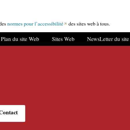
 des
normes pour l’accessibilité
des sites web à tous.
Plan du site Web
Sites Web
NewsLetter du site
Contact