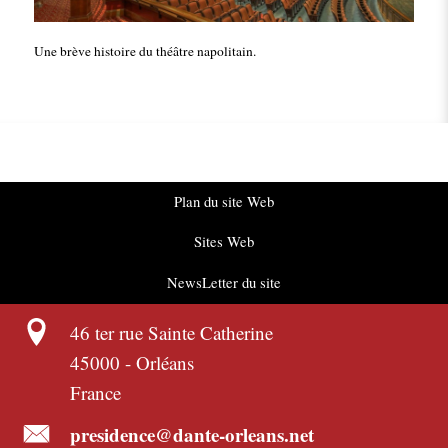
Une brève histoire du théâtre napolitain.
Plan du site Web
Sites Web
NewsLetter du site
46 ter rue Sainte Catherine
45000
-
Orléans
France
presidence@dante-orleans.net