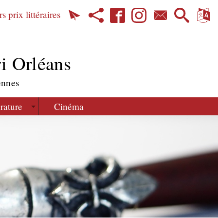
s prix littéraires
i Orléans
ennes
érature
Cinéma