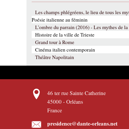
Les champs phlégréens, le lieu de tous les my
Poésie italienne au féminin
L’ombre du parrain (2016) - Les mythes de la
Histoire de la ville de Trieste
Grand tour à Rome
Cinéma italien contemporain
Théâtre Napolitain
46 ter rue Sainte Catherine
45000
-
Orléans
France
presidence@dante-orleans.net