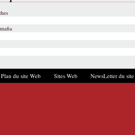
thes
 mafia
Plan du site Web
Sites Web
NewsLetter du site