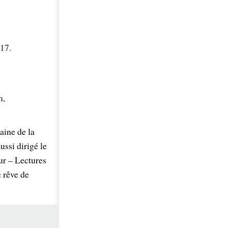
017.
n,
aine de la
ussi dirigé le
ur – Lectures
e rêve de