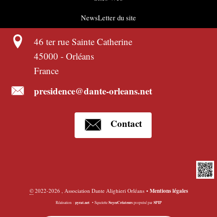
NewsLetter du site
46 ter rue Sainte Catherine
45000
-
Orléans
France
presidence@dante-orleans.net
Contact
©
2022-2026 , Association Dante Alighieri Orléans
•
Mentions légales
pyrat.net
SoyezCréateurs
SPIP
Réalisation :
•
Squelette
propulsé par