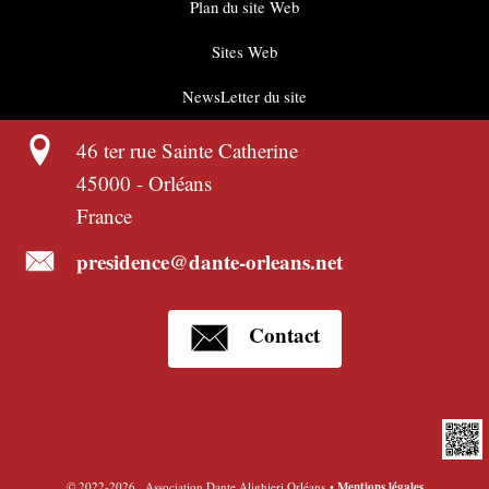
Plan du site Web
Sites Web
NewsLetter du site
46 ter rue Sainte Catherine
45000
-
Orléans
France
presidence@dante-orleans.net
Contact
©
2022-2026 , Association Dante Alighieri Orléans
•
Mentions légales