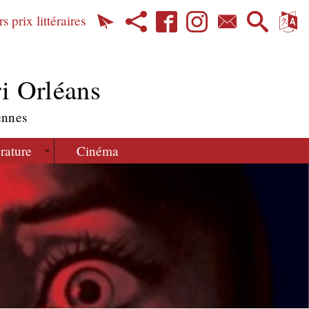
s prix littéraires
i Orléans
ennes
érature
Cinéma