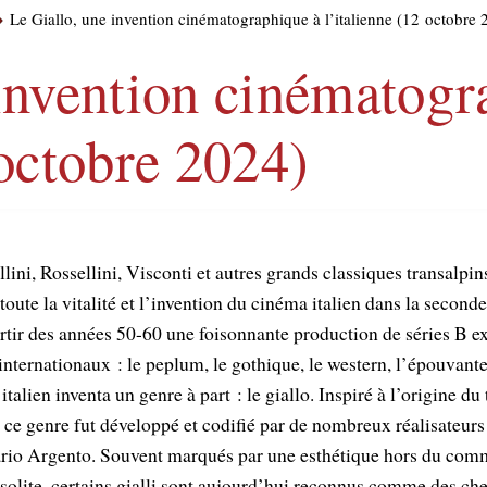
Le Giallo, une invention cinématographique à l’italienne (12 octobre 
invention cinématogr
 octobre 2024)
ini, Rossellini, Visconti et autres grands classiques transalpins
ute la vitalité et l’invention du cinéma italien dans la second
partir des années 50-60 une foisonnante production de séries B e
nternationaux : le peplum, le gothique, le western, l’épouvante 
alien inventa un genre à part : le giallo. Inspiré à l’origine du t
 ce genre fut développé et codifié par de nombreux réalisateu
ario Argento. Souvent marqués par une esthétique hors du com
solite, certains gialli sont aujourd’hui reconnus comme des ch