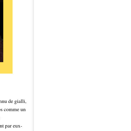
nu de gialli,
emps comme un
t
nt par eux-