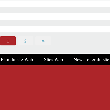
1
2
∞
Plan du site Web
Sites Web
NewsLetter du site