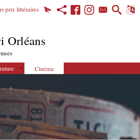
s prix littéraires
i Orléans
ennes
érature
Cinéma