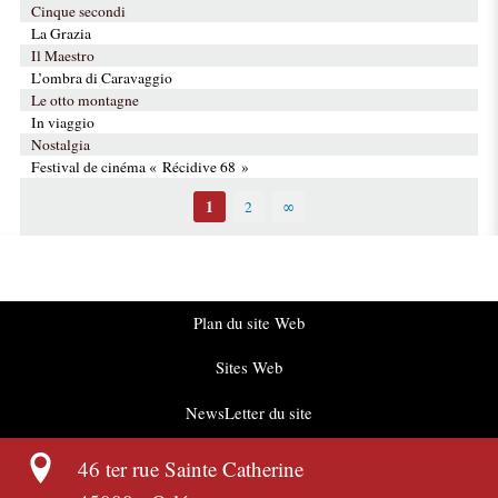
Cinque secondi
La Grazia
Il Maestro
L’ombra di Caravaggio
Le otto montagne
In viaggio
Nostalgia
Festival de cinéma « Récidive 68 »
1
2
∞
Plan du site Web
Sites Web
NewsLetter du site
46 ter rue Sainte Catherine