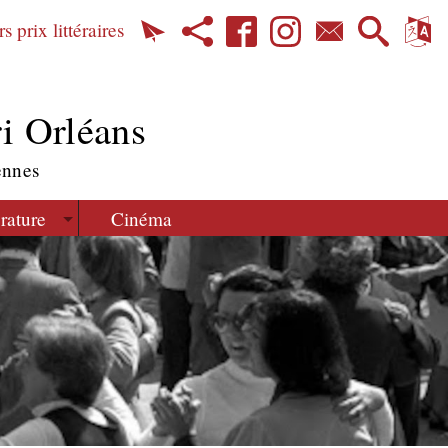
s prix littéraires
i Orléans
ennes
érature
Cinéma