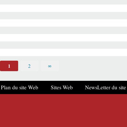
1
2
∞
Plan du site Web
Sites Web
NewsLetter du site