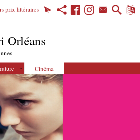
s prix littéraires
i Orléans
ennes
érature
Cinéma