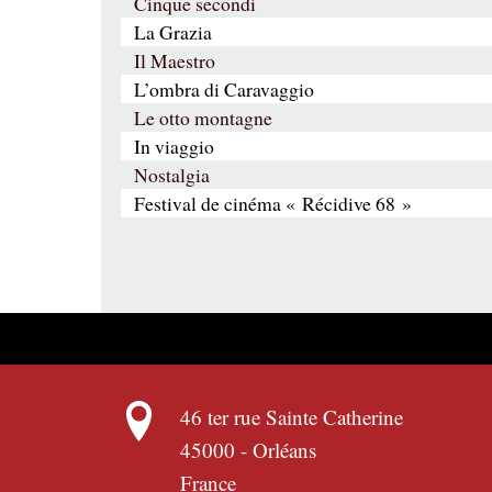
Cinque secondi
La Grazia
Il Maestro
L’ombra di Caravaggio
Le otto montagne
In viaggio
Nostalgia
Festival de cinéma « Récidive 68 »
46 ter rue Sainte Catherine
45000
-
Orléans
France