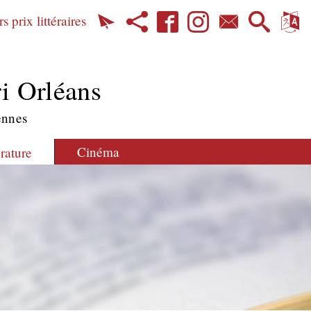
s prix littéraires
i Orléans
ennes
Cinéma
érature