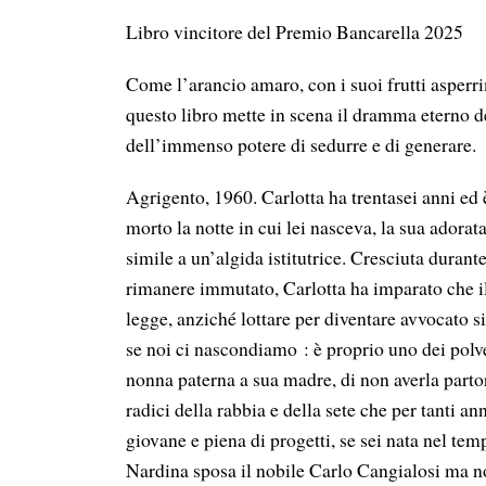
Libro vincitore del Premio Bancarella 2025
Come l’arancio amaro, con i suoi frutti asperrim
questo libro mette in scena il dramma eterno d
dell’immenso potere di sedurre e di generare.
Agrigento, 1960. Carlotta ha trentasei anni ed
morto la notte in cui lei nasceva, la sua adora
simile a un’algida istitutrice. Cresciuta durant
rimanere immutato, Carlotta ha imparato che il
legge, anziché lottare per diventare avvocato si
se noi ci nascondiamo : è proprio uno dei polve
nonna paterna a sua madre, di non averla parto
radici della rabbia e della sete che per tanti a
giovane e piena di progetti, se sei nata nel t
Nardina sposa il nobile Carlo Cangialosi ma non