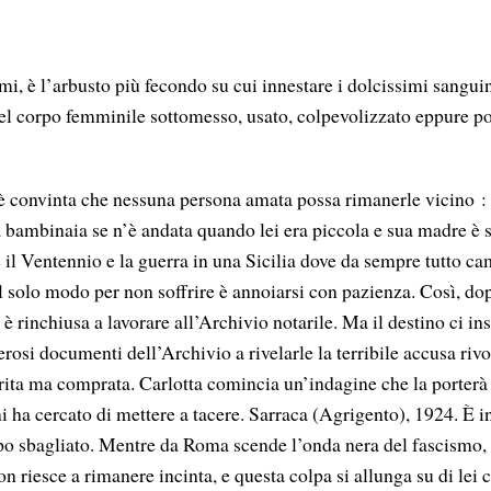
i, è l’arbusto più fecondo su cui innestare i dolcissimi sanguin
el corpo femminile sottomesso, usato, colpevolizzato eppure po
 è convinta che nessuna persona amata possa rimanerle vicino :
ta bambinaia se n’è andata quando lei era piccola e sua madre è 
e il Ventennio e la guerra in una Sicilia dove da sempre tutto c
 solo modo per non soffrire è annoiarsi con pazienza. Così, dopo
 è rinchiusa a lavorare all’Archivio notarile. Ma il destino ci i
rosi documenti dell’Archivio a rivelarle la terribile accusa rivo
rita ma comprata. Carlotta comincia un’indagine che la porterà 
nni ha cercato di mettere a tacere. Sarraca (Agrigento), 1924. È i
empo sbagliato. Mentre da Roma scende l’onda nera del fascismo, 
 riesce a rimanere incinta, e questa colpa si allunga su di lei