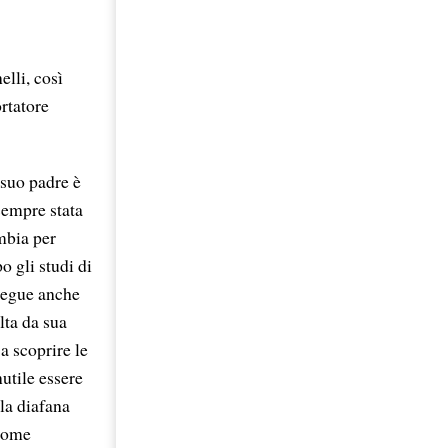
elli, così
rtatore
 suo padre è
sempre stata
ambia per
 gli studi di
nsegue anche
lta da sua
a scoprire le
nutile essere
la diafana
 come