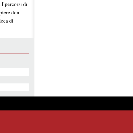
 I percorsi di
mpiere don
icca di