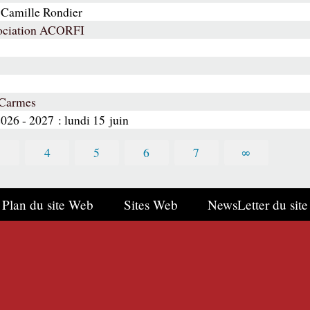
 Camille Rondier
ssociation ACORFI
 Carmes
2026 - 2027 : lundi 15 juin
3
4
5
6
7
∞
Plan du site Web
Sites Web
NewsLetter du site