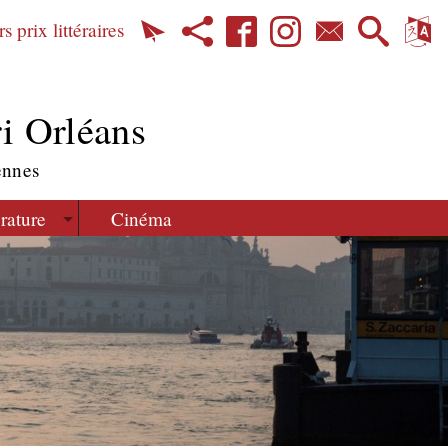
s prix littéraires
i Orléans
ennes
érature
Cinéma