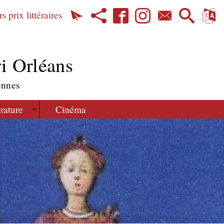
s prix littéraires
i Orléans
ennes
érature
Cinéma