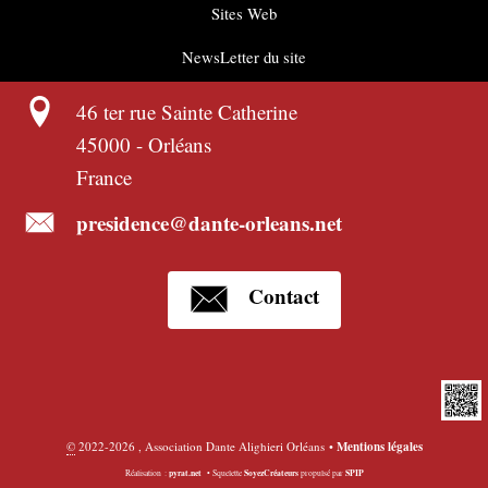
Sites Web
NewsLetter du site
46 ter rue Sainte Catherine
45000
-
Orléans
France
presidence@dante-orleans.net
Contact
©
2022-2026 , Association Dante Alighieri Orléans
•
Mentions légales
pyrat.net
SoyezCréateurs
SPIP
Réalisation :
•
Squelette
propulsé par