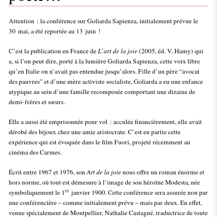
Attention : la conférence sur Goliarda Sapienza, initialement prévue le
30 mai, a été reportée au 13 juin !
C’est la publication en France de
L’art de la joie
(2005, éd. V. Hamy) qui
a, si l’on peut dire, porté à la lumière Goliarda Sapienza, cette voix libre
qu’en Italie on n’avait pas entendue jusqu’alors. Fille d’un père “avocat
des pauvres” et d’une mère activiste socialiste, Goliarda a eu une enfance
atypique au sein d’une famille recomposée comportant une dizaine de
demi-frères et sœurs.
Elle a aussi été emprisonnée pour vol : acculée financièrement, elle avait
dérobé des bijoux chez une amie aristocrate. C’est en partie cette
expérience qui est évoquée dans le film Fuori, projeté récemment au
cinéma des Carmes.
Écrit entre 1967 et 1976, son
Art de la joie
nous offre un roman énorme et
hors norme, où tout est démesure à l’image de son héroïne Modesta, née
er
symboliquement le 1
janvier 1900. Cette conférence sera assurée non par
une conférencière – comme initialement prévu – mais par deux. En effet,
venue spécialement de Montpellier, Nathalie Castagné, traductrice de toute