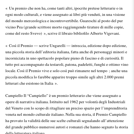
« Un premio che non ha, come tanti altri, ipocrite pretese letterarie o in
ogni modo culturali, e viene assegnato ai libri più venduti, in una visione
del mondo merceologica e incontrovertibile. Guareschi al posto del pur
vicino Pea (grande scrittore morto raggiungendo tirature di mille copie,
come del resto Svevo) », scrive il libraio bibliofilo Alberto Vigevani.
« Così il Premio — scrive Ungarelli — intreccia, edizione dopo edizione,
una piccola storia dell’editoria italiana, fatta anche di personaggi minori e
incorniciata in uno spettacolo popolare pieno di fascino e di curiosità. Il
tutto poi accompagnato da testaroli, patona, padeletti, funghi e ottimo vino
locale. Così il Premio vive e solo così può rimanere nel tempo ; anche una
piccola modifica lo farebbe apparire troppo simile agli altri 2.000 premi
letterari che esistono in Italia ».
Campiello Il “Campiello” è un premio letterario che viene assegnato a
opere di narrativa italiana. Istituito nel 1962 per volontà degli Industriali
del Veneto con lo scopo di ritagliare un preciso spazio per l’imprenditoria
veneta nel mondo culturale italiano. Nella sua storia, il Premio Campiello
ha provato la validità delle sue scelte culturali segnalando all’attenzione
del grande pubblico numerosi autori e romanzi che hanno segnato la storia
della letteratura italiana.