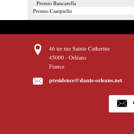
Premio Bancarella
Premio Campiello
46 ter rue Sainte Catherine
45000
-
Orléans
France
presidence@dante-orleans.net