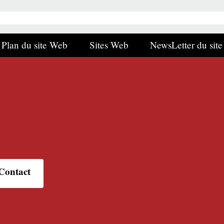
Plan du site Web
Sites Web
NewsLetter du site
Contact