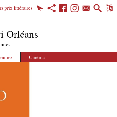
s prix littéraires
i Orléans
ennes
Cinéma
érature