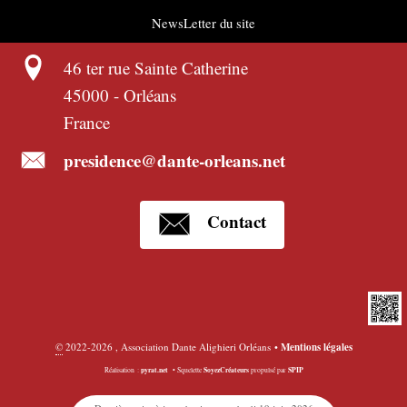
NewsLetter du site
46 ter rue Sainte Catherine
45000
-
Orléans
France
presidence@dante-orleans.net
Contact
©
2022-2026 , Association Dante Alighieri Orléans
•
Mentions légales
pyrat.net
SoyezCréateurs
SPIP
Réalisation :
•
Squelette
propulsé par