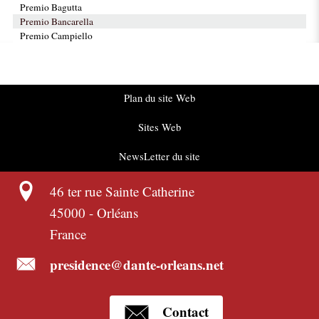
Premio Bagutta
Premio Bancarella
Premio Campiello
Plan du site Web
Sites Web
NewsLetter du site
46 ter rue Sainte Catherine
45000
-
Orléans
France
presidence@dante-orleans.net
Contact