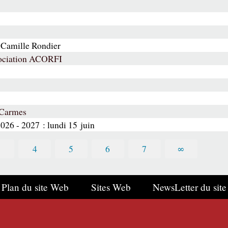
 Camille Rondier
ssociation ACORFI
 Carmes
2026 - 2027 : lundi 15 juin
3
4
5
6
7
∞
Plan du site Web
Sites Web
NewsLetter du site