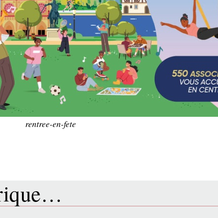
rentree-en-fete
brique…