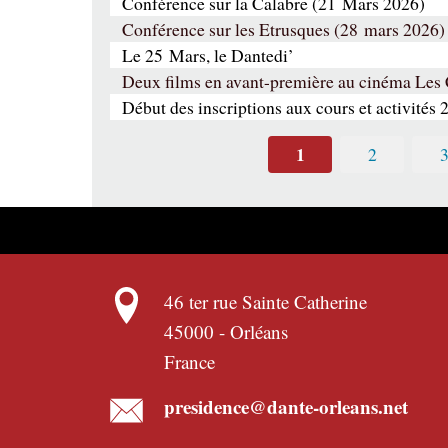
Conférence sur la Calabre (21 Mars 2026)
Conférence sur les Etrusques (28 mars 2026)
Le 25 Mars, le Dantedi’
Deux films en avant-première au cinéma Les
Début des inscriptions aux cours et activités 
1
2
46 ter rue Sainte Catherine
45000
-
Orléans
France
presidence@dante-orleans.net