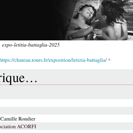
expo-letitia-battaglia-2025
https://chateau.tours.fr/exposition/letizia-battaglia/
brique…
 Camille Rondier
ssociation ACORFI