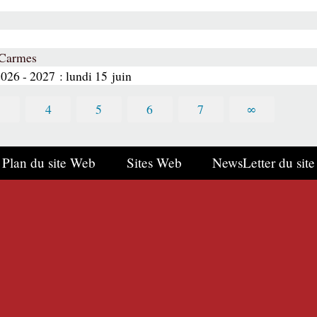
 Carmes
2026 - 2027 : lundi 15 juin
3
4
5
6
7
∞
Plan du site Web
Sites Web
NewsLetter du site