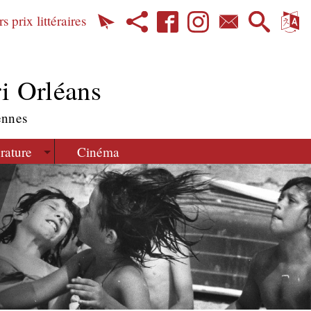
s prix littéraires
i Orléans
ennes
érature
Cinéma