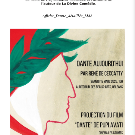
Affiche_Dante_détaillée_MdA