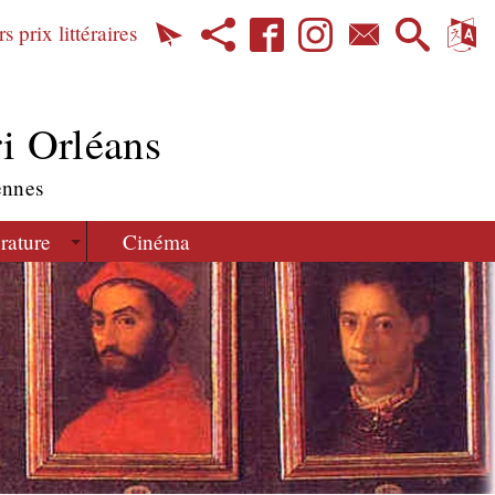
s prix littéraires
i Orléans
ennes
érature
Cinéma