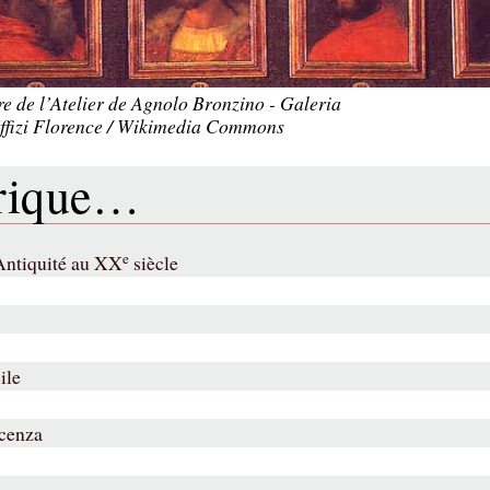
re de l’Atelier de Agnolo Bronzino - Galeria
Uffizi Florence / Wikimedia Commons
brique…
e
’Antiquité au XX
siècle
ile
icenza