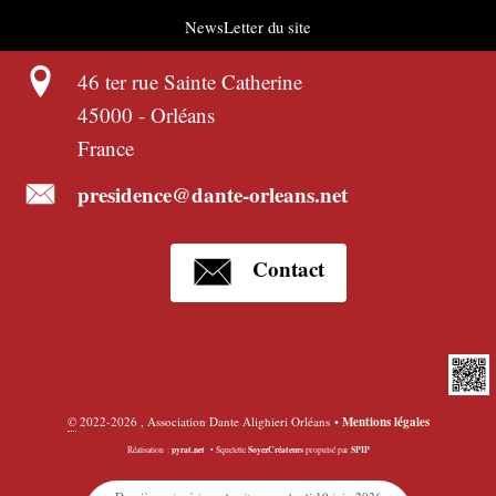
NewsLetter du site
46 ter rue Sainte Catherine
45000
-
Orléans
France
presidence@dante-orleans.net
Contact
©
2022-2026 , Association Dante Alighieri Orléans
•
Mentions légales
pyrat.net
SoyezCréateurs
SPIP
Réalisation :
•
Squelette
propulsé par